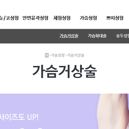
눈/코성형
안면윤곽성형
체형성형
가슴성형
쁘띠성형
가슴거상술
가슴확대술
유두성
-가슴성형-가슴거상술
H
가슴거상술